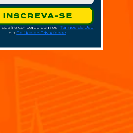
INSCREVA-SE
o que li e concordo com os
Termos de Uso
e a
Política de Privacidade
.