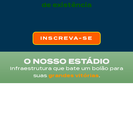
de existência
INSCREVA-SE
O NOSSO ESTÁDIO
Infraestrutura que bate um bolão para
suas
grandes vitórias
.
Clínica de
Laboratórios de