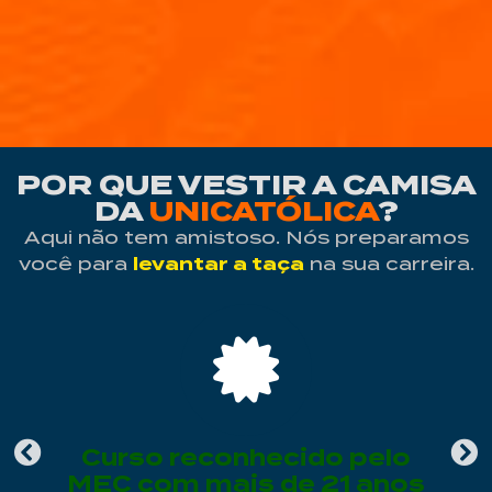
POR QUE VESTIR A CAMISA
DA
UNICATÓLICA
?
Aqui não tem amistoso. Nós preparamos
você para
levantar a taça
na sua carreira.
A
Curso reconhecido pelo
MEC com mais de 21 anos