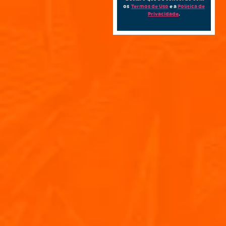
os
Termos de Uso
e a
Política de
Privacidade
.