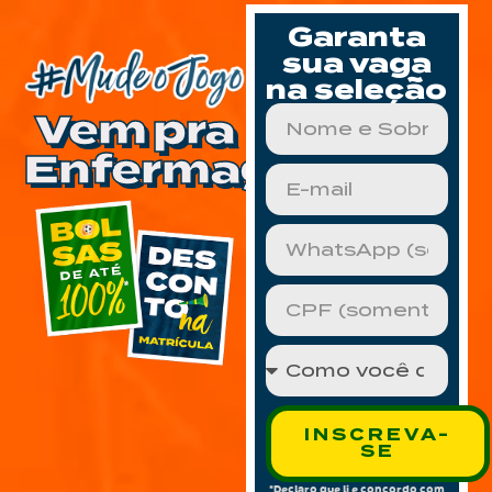
Garanta
sua vaga
na seleção
Vem pra
Enfermagem
INSCREVA-
SE
*Declaro que li e concordo com