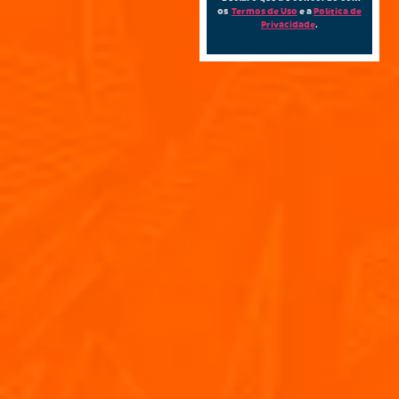
os
Termos de Uso
e a
Política de
Privacidade
.