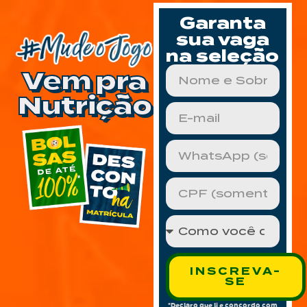
Garanta
sua vaga
na seleção
Vem pra
Nutrição
INSCREVA-
SE
*Declaro que li e concordo com