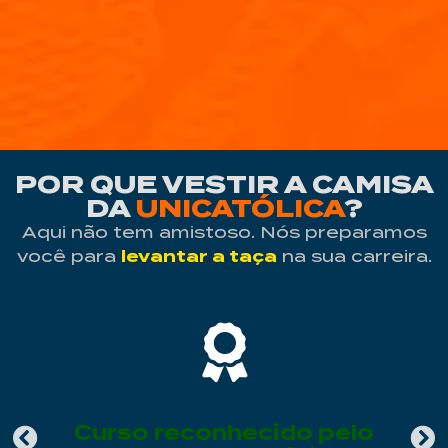
POR QUE VESTIR A CAMISA
DA
UNICATÓLICA
?
Aqui não tem amistoso. Nós preparamos
você para
levantar a taça
na sua carreira.
Curso reconhecido pelo
A